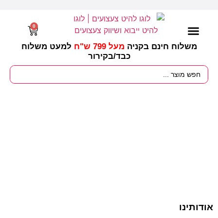
0
משלוח חינם בקניה
מעל 799 ש"ח
למעט משלוח
כבד/
בקירור
מסיבות וימי הולדת
ציוד לגננות
עונות / חגים ומועדים
אודותינו