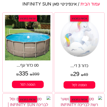
עמוד הבית
/ אינפיניטי סאן INFINITY SUN
עכשיו במבצע
עכשיו במבצע
סט כדור עף...
כדור 3 די...
335
29
399
49
₪
₪
₪
₪
הוספה לסל
הוספה לסל
עכשיו במבצע
עכשיו במבצע