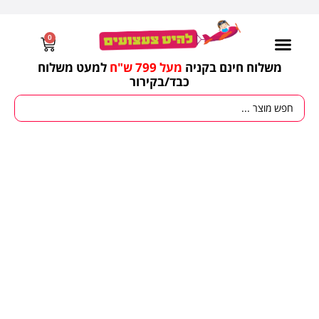
0
משלוח חינם בקניה
מעל 799 ש"ח
למעט משלוח
כבד/
בקירור
מסיבות וימי הולדת
ציוד לגננות
עונות / חגים ומועדים