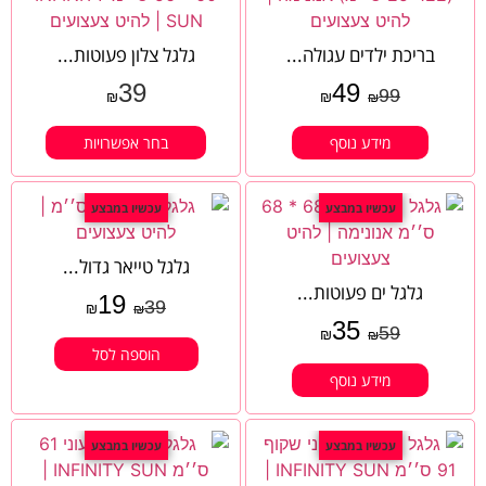
בריכת ילדים עגולה...
גלגל צלון פעוטות...
39
49
99
₪
₪
₪
מידע נוסף
בחר אפשרויות
עכשיו במבצע
עכשיו במבצע
גלגל טייאר גדול...
גלגל ים פעוטות...
19
39
₪
₪
35
59
₪
₪
הוספה לסל
מידע נוסף
עכשיו במבצע
עכשיו במבצע