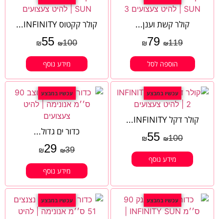
קולר קשת וענן...
קולר קקטוס INFINITY...
55
79
100
119
₪
₪
₪
₪
הוספה לסל
מידע נוסף
עכשיו במבצע
עכשיו במבצע
קולר דקל INFINITY...
כדור ים גדול...
55
100
₪
₪
29
39
₪
₪
מידע נוסף
מידע נוסף
עכשיו במבצע
עכשיו במבצע