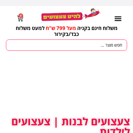
0
משלוח חינם בקניה
מעל 799 ש"ח
למעט משלוח
כבד/
בקירור
מסיבות וימי הולדת
ציוד לגננות
עונות / חגים ומועדים
צעצועים לבנות | צעצועים
לילדות