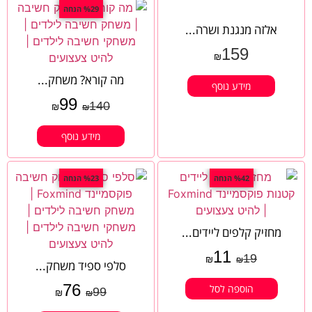
%29 הנחה
אלזה מנגנת ושרה...
159
₪
מה קורא? משחק...
מידע נוסף
99
140
₪
₪
מידע נוסף
%42 הנחה
%23 הנחה
מחזיק קלפים ליידים...
11
19
₪
₪
סלפי ספיד משחק...
76
הוספה לסל
99
₪
₪