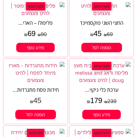
%35 הנחה
%23 הנחה
החצי השני פוקסמיינד
פליפולו – הארי...
69
45
90
69
₪
₪
₪
₪
הוספה לסל
מידע נוסף
%25 הנחה
ערכת כלי ניקוי...
חידות פסח מתגרדות...
45
179
239
₪
₪
₪
מידע נוסף
הוספה לסל
%11 הנחה
%5 הנחה