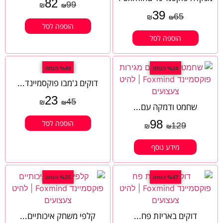
82
99
₪
₪
39
65
₪
₪
הוספה לסל
הוספה לסל
%24 הנחה
%49 הנחה
דוקים ג'מבו פוקסמיינד...
23
45
₪
₪
שחמט ודמקה עם...
98
הוספה לסל
129
₪
₪
מידע נוסף
%47 הנחה
%25 הנחה
דוקים באריזת פח...
קלפי משחק איכותיים...