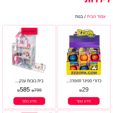
עמוד הבית
/ בנות
%27 הנחה
כדורי ספינר זזזופה!...
בית בובות ענק...
585
29
799
₪
₪
₪
מידע נוסף
מידע נוסף