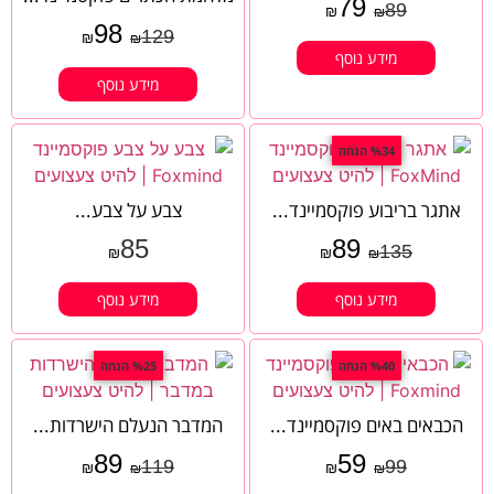
79
89
₪
₪
98
129
₪
₪
מידע נוסף
מידע נוסף
%34 הנחה
אתגר בריבוע פוקסמיינד...
צבע על צבע...
85
89
135
₪
₪
₪
מידע נוסף
מידע נוסף
%40 הנחה
%25 הנחה
הכבאים באים פוקסמיינד...
המדבר הנעלם הישרדות...
89
59
119
99
₪
₪
₪
₪