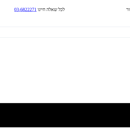
בד/בקירור לכל שאלה חייגו
03-6822271