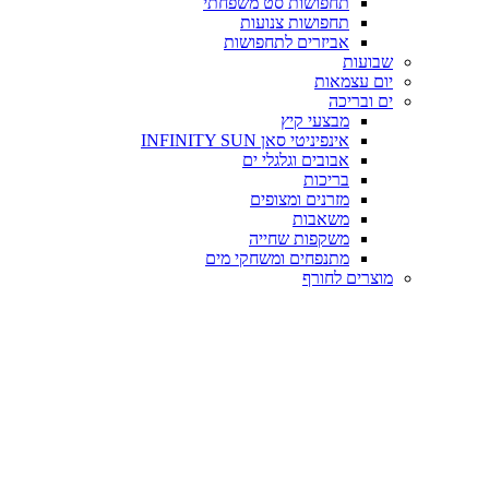
תחפושות סט משפחתי
תחפושות צנועות
אביזרים לתחפושות
שבועות
יום עצמאות
ים ובריכה
מבצעי קיץ
אינפיניטי סאן INFINITY SUN
אבובים וגלגלי ים
בריכות
מזרנים ומצופים
משאבות
משקפות שחייה
מתנפחים ומשחקי מים
מוצרים לחורף