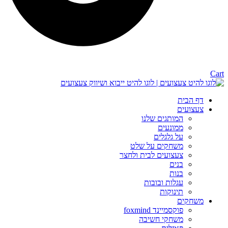
Cart
דף הבית
צעצועים
המותגים שלנו
ממונעים
על גלגלים
משחקים על שלט
צעצועים לבית ולחצר
בנים
בנות
עגלות ובובות
תינוקות
משחקים
פוקסמיינד foxmind
משחקי חשיבה