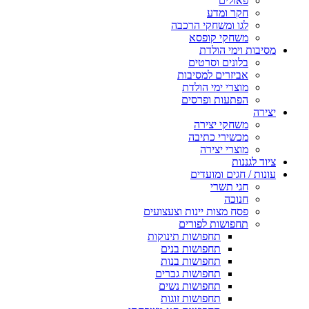
פאזלים
חקר ומדע
לגו ומשחקי הרכבה
משחקי קופסא
מסיבות וימי הולדת
בלונים וסרטים
אביזרים למסיבות
מוצרי ימי הולדת
הפתעות ופרסים
יצירה
משחקי יצירה
מכשירי כתיבה
מוצרי יצירה
ציוד לגננות
עונות / חגים ומועדים
חגי תשרי
חנוכה
פסח מצות יינות וצעצועים
תחפושות לפורים
תחפושות תינוקות
תחפושות בנים
תחפושות בנות
תחפושות גברים
תחפושות נשים
תחפושות זוגות