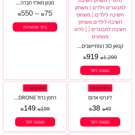
מגוון מארזי חברה...
550
–
75
₪
₪
בחר אפשרויות
קטאן 3D המתיישבים...
919
1,299
₪
₪
הוספה לסל
עכשיו במבצע
עכשיו במבצע
ליגרטו אדום
רחפן גדול DRONE...
149
38
199
49
₪
₪
₪
₪
הוספה לסל
הוספה לסל