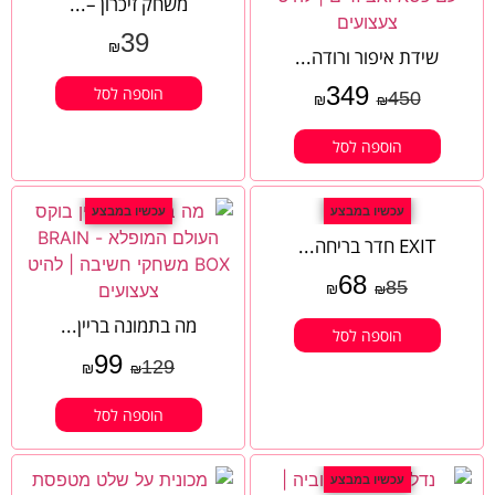
משחק זיכרון –...
39
₪
שידת איפור ורודה...
349
הוספה לסל
450
₪
₪
הוספה לסל
עכשיו במבצע
עכשיו במבצע
EXIT חדר בריחה...
68
85
₪
₪
מה בתמונה בריין...
הוספה לסל
99
129
₪
₪
הוספה לסל
עכשיו במבצע