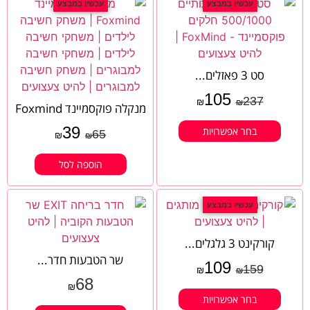
עכשיו במבצע
עכשיו במבצע
סט 3 פאזלים...
105
237
₪
₪
מנקלה פוקסמיינד Foxmind
39
בחר אפשרויות
65
₪
₪
הוספה לסל
עכשיו במבצע
קורקינט 3 גלגלים...
שר הטבעות חדר...
109
159
₪
₪
68
₪
בחר אפשרויות