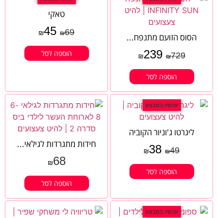
טאקי
45
69
₪
₪
הסוס הזועם מתנפח...
239
הוספה לסל
729
₪
₪
הוספה לסל
עכשיו במבצע
ליגרטו ג'וניור הקוביה
חידות מתגרדות לגילאי...
38
49
₪
₪
68
₪
הוספה לסל
הוספה לסל
עכשיו במבצע