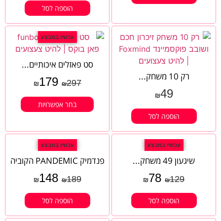
הוספה לסל
עכשיו במבצע
סט פאזלים איכותיים...
רק 10 משחק...
179
297
₪
₪
49
₪
בחר אפשרויות
הוספה לסל
עכשיו במבצע
עכשיו במבצע
שיגעון 49 משחק...
פנדמיק PANDEMIC הקוביה
148
78
189
129
₪
₪
₪
₪
הוספה לסל
הוספה לסל