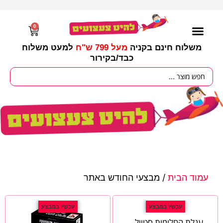
0
משלוח חינם בקניה
מעל 799 ש"ח
למעט משלוח
כבד/
בקירור
מסיבות וימי הולדת
ציוד לגננות
עונות / חגים ומועדים
עמוד הבית
/ מבצעי החודש באתר
עכשיו במבצע
עכשיו במבצע
עגלת החלומות סטייל...