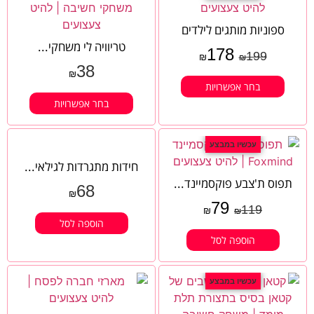
ספוניות מותגים לילדים
טריוויה לי משחקי...
178
199
₪
₪
38
₪
בחר אפשרויות
בחר אפשרויות
עכשיו במבצע
חידות מתגרדות לגילאי...
תפוס ת'צבע פוקסמיינד...
68
₪
79
119
₪
₪
הוספה לסל
הוספה לסל
עכשיו במבצע