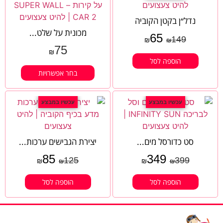
נדל׳׳ן בקטן הקוביה
מכונית על שלט...
65
149
₪
₪
75
₪
הוספה לסל
בחר אפשרויות
עכשיו במבצע
עכשיו במבצע
סט כדורסל מים...
יצירת הגבישים ערכות...
85
349
125
399
₪
₪
₪
₪
הוספה לסל
הוספה לסל