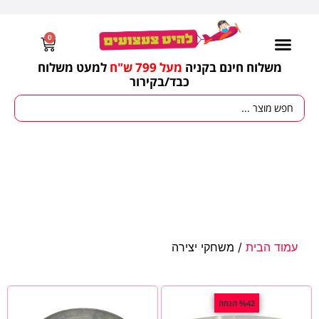
0
משלוח חינם בקניה
מעל 799 ש"ח
למעט משלוח
כבד/
בקירור
מסיבות וימי הולדת
ציוד לגננות
עונות / חגים ומועדים
עמוד הבית
/ משחקי יצירה
%42 הנחה