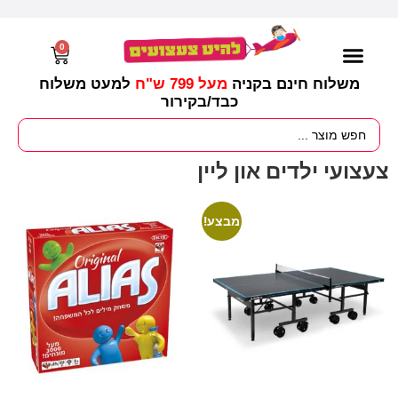
0
משלוח חינם בקניה
מעל 799 ש"ח
למעט משלוח
כבד/
בקירור
מסיבות וימי הולדת
ציוד לגננות
עונות / חגים ומועדים
צעצועי ילדים און ליין
מבצע!