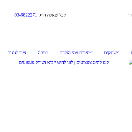
בד/בקירור לכל שאלה חייגו
03-6822271
משחקים
מסיבות וימי הולדת
יצירה
ציוד לגננות