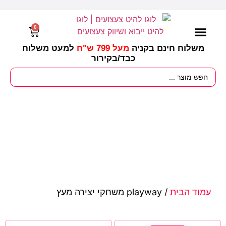
0
משלוח חינם בקניה
מעל 799 ש"ח
למעט משלוח
כבד/
בקירור
מסיבות וימי הולדת
ציוד לגננות
עונות / חגים ומועדים
עמוד הבית
/ playway משחקי יצירה מעץ