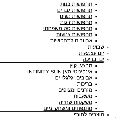
תחפושות בנות
תחפושות גברים
תחפושות נשים
תחפושות זוגות
תחפושות סט משפחתי
תחפושות צנועות
אביזרים לתחפושות
שבועות
יום עצמאות
ים ובריכה
מבצעי קיץ
אינפיניטי סאן INFINITY SUN
אבובים וגלגלי ים
בריכות
מזרנים ומצופים
משאבות
משקפות שחייה
מתנפחים ומשחקי מים
מוצרים לחורף