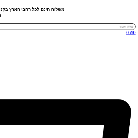
דלג
משלוח חינם לכל רחבי הארץ בקנ
לתוכן
מ
Search
...
0
₪
0