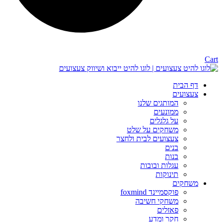
Cart
דף הבית
צעצועים
המותגים שלנו
ממונעים
על גלגלים
משחקים על שלט
צעצועים לבית ולחצר
בנים
בנות
עגלות ובובות
תינוקות
משחקים
פוקסמיינד foxmind
משחקי חשיבה
פאזלים
חקר ומדע