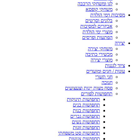
לגו ומשחקי הרכבה
משחקי קופסא
מסיבות וימי הולדת
בלונים וסרטים
אביזרים למסיבות
מוצרי ימי הולדת
הפתעות ופרסים
יצירה
משחקי יצירה
מכשירי כתיבה
מוצרי יצירה
ציוד לגננות
עונות / חגים ומועדים
חגי תשרי
חנוכה
פסח מצות יינות וצעצועים
תחפושות לפורים
תחפושות תינוקות
תחפושות בנים
תחפושות בנות
תחפושות גברים
תחפושות נשים
תחפושות זוגות
תחפושות סט משפחתי
תחפושות צנועות