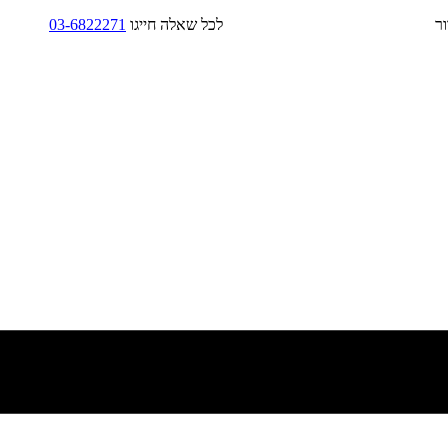
בד/בקירור לכל שאלה חייגו
03-6822271