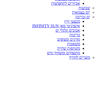
אביזרים לתחפושות
שבועות
יום עצמאות
ים ובריכה
מבצעי קיץ
אינפיניטי סאן INFINITY SUN
אבובים וגלגלי ים
בריכות
מזרנים ומצופים
משאבות
משקפות שחייה
מתנפחים ומשחקי מים
מוצרים לחורף