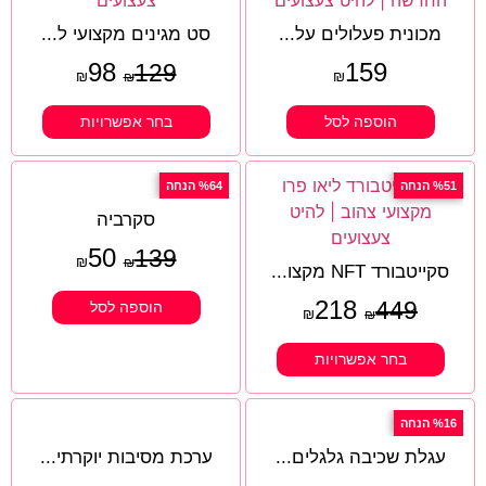
מכונית פעלולים על...
סט מגינים מקצועי ל...
98
159
129
₪
₪
₪
הוספה לסל
בחר אפשרויות
%51 הנחה
%64 הנחה
סקרביה
50
139
₪
₪
סקייטבורד NFT מקצו...
218
449
הוספה לסל
₪
₪
בחר אפשרויות
%16 הנחה
עגלת שכיבה גלגלים...
ערכת מסיבות יוקרתי...