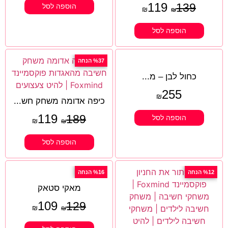
119
139
הוספה לסל
₪
₪
הוספה לסל
%37 הנחה
כחול לבן – מ...
255
₪
כיפה אדומה משחק חש...
119
189
הוספה לסל
₪
₪
הוספה לסל
%12 הנחה
%16 הנחה
מאקי סטאק
109
129
₪
₪