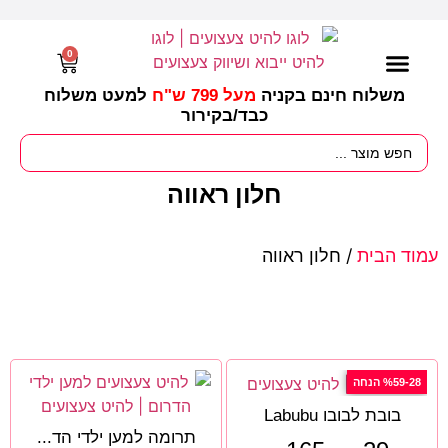
0
משלוח חינם בקניה
מעל 799 ש"ח
למעט משלוח
כבד/
בקירור
מסיבות וימי הולדת
ציוד לגננות
עונות / חגים ומועדים
חלון ראווה
עמוד הבית
/ חלון ראווה
%59-28 הנחה
בובת לבובו Labubu
תרומה למען ילדי הד...