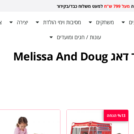
יה
מעל 799 ש"ח
למעט משלוח כבד/בקירור לכל ש
ם
משחקים
מסיבות וימי הולדת
יצירה
צ
עונות / חגים ומועדים
Melissa An
%13 הנחה