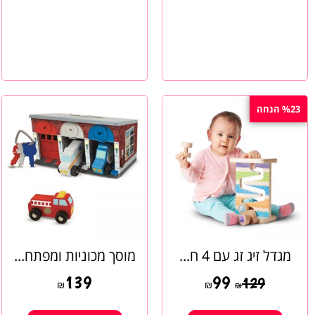
%23 הנחה
מגדל זיג זג עם 4 ח...
מוסך מכוניות ומפתח...
139
99
129
₪
₪
₪