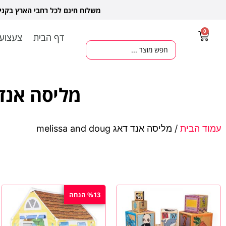
משלוח חינם לכל רחבי הארץ בקנ
0
דף הבית
צעצועי
מליסה אנד דאג d Doug
עמוד הבית
/ מליסה אנד דאג melissa and doug
%13 הנחה