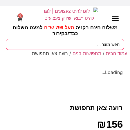
0
משלוח חינם בקניה
מעל 799 ש"ח
למעט משלוח
כבד/
בקירור
מסיבות וימי הולדת
ציוד לגננות
עונות / חגים ומועדים
עמוד הבית
/
תחפושות בנים
/ רועה צאן תחפושת
Loading...
רועה צאן תחפושת
₪
156