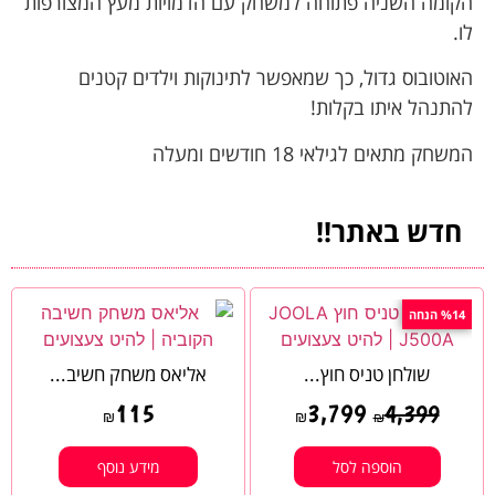
הקומה השניה פתוחה למשחק עם הדמויות מעץ המצורפות
לו.
האוטובוס גדול, כך שמאפשר לתינוקות וילדים קטנים
להתנהל איתו בקלות!
המשחק מתאים לגילאי 18 חודשים ומעלה
חדש באתר!!
%14 הנחה
שולחן טניס חוץ...
אליאס משחק חשיב...
115
3,799
4,399
₪
₪
₪
הוספה לסל
מידע נוסף