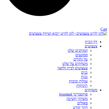
Cart
דף הבית
צעצועים
המותגים שלנו
ממונעים
על גלגלים
משחקים על שלט
צעצועים לבית ולחצר
בנים
בנות
עגלות ובובות
תינוקות
משחקים
פוקסמיינד foxmind
משחקי חשיבה
פאזלים
חקר ומדע