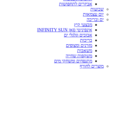
אביזרים לתחפושות
שבועות
יום עצמאות
ים ובריכה
מבצעי קיץ
אינפיניטי סאן INFINITY SUN
אבובים וגלגלי ים
בריכות
מזרנים ומצופים
משאבות
משקפות שחייה
מתנפחים ומשחקי מים
מוצרים לחורף