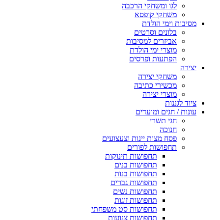
לגו ומשחקי הרכבה
משחקי קופסא
מסיבות וימי הולדת
בלונים וסרטים
אביזרים למסיבות
מוצרי ימי הולדת
הפתעות ופרסים
יצירה
משחקי יצירה
מכשירי כתיבה
מוצרי יצירה
ציוד לגננות
עונות / חגים ומועדים
חגי תשרי
חנוכה
פסח מצות יינות וצעצועים
תחפושות לפורים
תחפושות תינוקות
תחפושות בנים
תחפושות בנות
תחפושות גברים
תחפושות נשים
תחפושות זוגות
תחפושות סט משפחתי
תחפושות צנועות