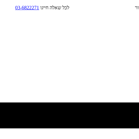
בד/בקירור לכל שאלה חייגו
03-6822271