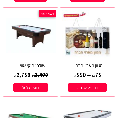
%21 הנחה
מגוון מארזי חבר...
שולחן הוקי אווי...
2,750
550
–
75
3,490
₪
₪
₪
₪
בחר אפשרויות
הוספה לסל