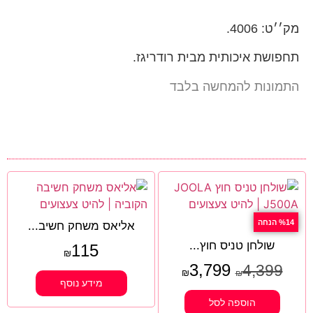
מק׳׳ט: 4006.
תחפושת איכותית מבית רודריגז.
התמונות להמחשה בלבד
%14 הנחה
אליאס משחק חשיב...
שולחן טניס חוץ...
115
₪
3,799
4,399
₪
₪
מידע נוסף
הוספה לסל