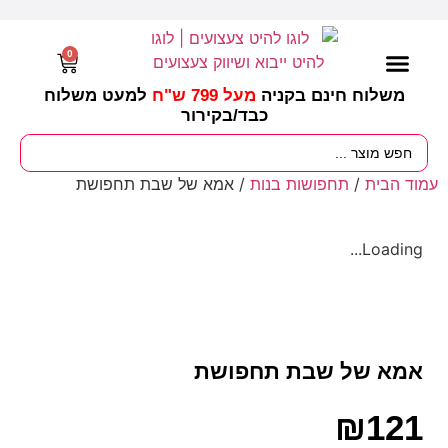
0
משלוח חינם בקניה
מעל 799 ש"ח
למעט משלוח
כבד/
בקירור
מסיבות וימי הולדת
ציוד לגננות
עונות / חגים ומועדים
עמוד הבית
/
תחפושות בנות
/ אמא של שבת תחפושת
Loading...
אמא של שבת תחפושת
₪
121