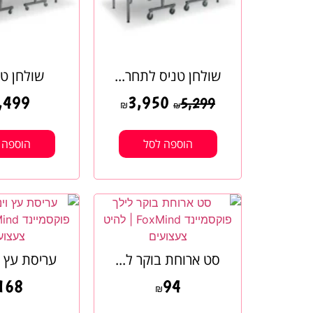
שולחן טניס לתחר...
שולחן טנ
,499
3,950
5,299
₪
₪
הוספה לסל
הוספה 
סט ארוחת בוקר ל...
עריסת עץ ו
168
94
₪