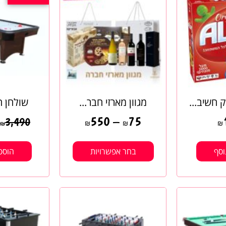
 חשיב...
מגוון מארזי חבר...
שולחן הו
550
–
75
3,490
₪
₪
₪
₪
וסף
בחר אפשרויות
הוספ