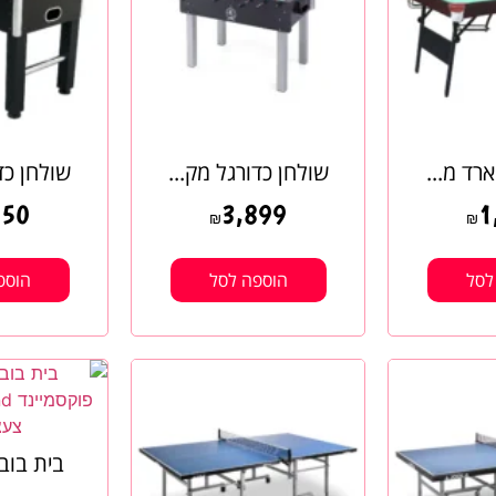
רד מ...
שולחן כדורגל מק...
שולחן כדורג
850
3,899
1
₪
₪
לסל
הוספה לסל
הוספ
בית בובו