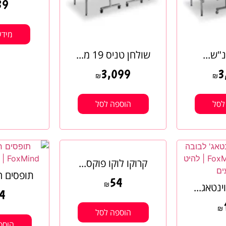
39
מידע
"ש...
שולחן טניס 19 מ...
3,099
3
₪
₪
לסל
הוספה לסל
קרוקו לוקו פוקס...
תופסים חו
54
ינטאג...
₪
4
₪
הוספה לסל
הוספ