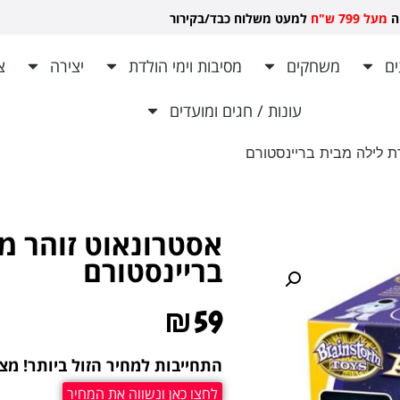
יה
מעל 799 ש"ח
למעט משלוח כבד/בקירור לכל ש
ם
משחקים
מסיבות וימי הולדת
יצירה
צ
עונות / חגים ומועדים
ת לילה מבית בריינסטורם
אסטרונאוט זוהר מנ
בריינסטורם
₪
59
התחייבות למחיר הזול ביותר! מצ
לחצו כאן ונשווה את המחיר