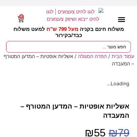
0
משלוח חינם בקניה
מעל 799 ש"ח
למעט משלוח
כבד/
בקירור
מסיבות וימי הולדת
ציוד לגננות
עונות / חגים ומועדים
עמוד הבית
/
הפרה הסגולה
/ אשליות אופטיות – המדען המטורף
– המעבדה
Loading...
אשליות אופטיות – המדען המטורף –
המעבדה
₪
55
₪
79