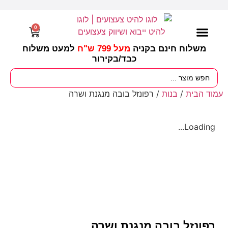
0
משלוח חינם בקניה
מעל 799 ש"ח
למעט משלוח
כבד/
בקירור
מסיבות וימי הולדת
ציוד לגננות
עונות / חגים ומועדים
עמוד הבית
/
בנות
/ רפונזל בובה מנגנת ושרה
Loading...
רפונזל בובה מנגנת ושרה