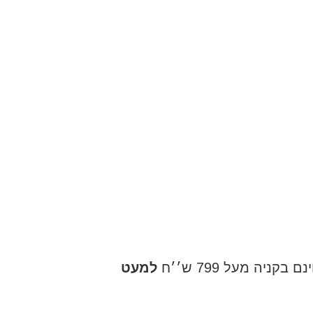
ניה מעל 799 ש׳׳ח
למעט