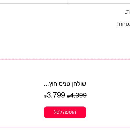
ת.
בטחת!
שולחן טניס חוץ...
3,799
4,399
₪
₪
הוספה לסל