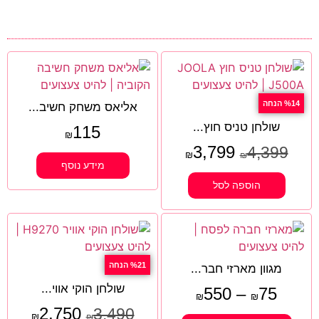
%14 הנחה
אליאס משחק חשיב...
שולחן טניס חוץ...
115
₪
3,799
4,399
₪
₪
מידע נוסף
הוספה לסל
%21 הנחה
מגוון מארזי חבר...
שולחן הוקי אווי...
550
–
75
₪
₪
2,750
3,490
₪
₪