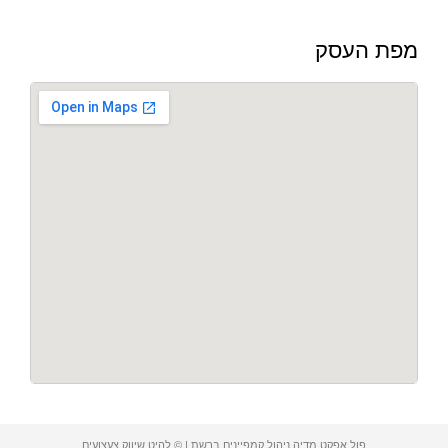
מפת העסק
פול אפקט מדיה ניהול קמפיינים ברשת | © להיט שיווק צעצועים