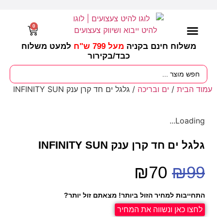
0
משלוח חינם בקניה
מעל 799 ש"ח
למעט משלוח
כבד/
בקירור
מסיבות וימי הולדת
ציוד לגננות
עונות / חגים ומועדים
עמוד הבית
/
ים ובריכה
/ גלגל ים חד קרן ענק INFINITY SUN
Loading...
גלגל ים חד קרן ענק INFINITY SUN
₪
70
₪
99
התחייבות למחיר הזול ביותר! מצאתם זול יותר?
לחצו כאן ונשווה את המחיר