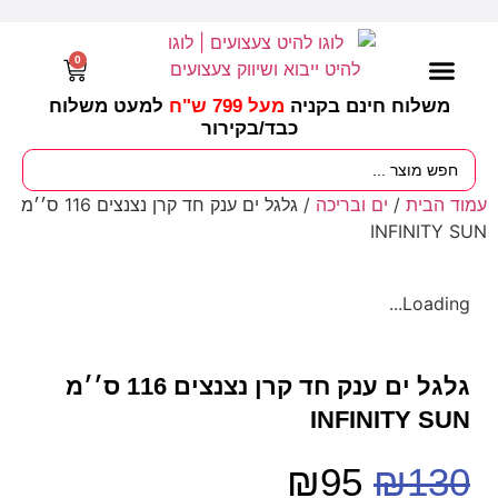
0
משלוח חינם בקניה
מעל 799 ש"ח
למעט משלוח
כבד/
בקירור
מסיבות וימי הולדת
ציוד לגננות
עונות / חגים ומועדים
עמוד הבית
/
ים ובריכה
/ גלגל ים ענק חד קרן נצנצים 116 ס׳׳מ
INFINITY SUN
Loading...
גלגל ים ענק חד קרן נצנצים 116 ס׳׳מ
INFINITY SUN
₪
95
₪
130