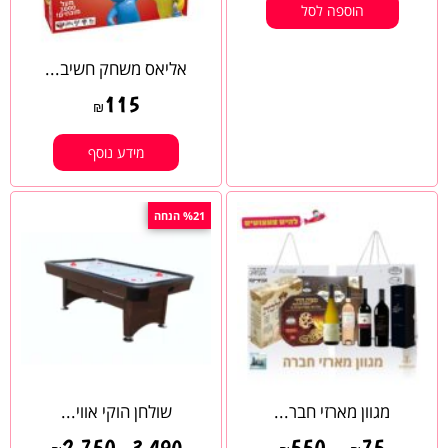
הוספה לסל
אליאס משחק חשיב...
115
₪
מידע נוסף
%21 הנחה
מגוון מארזי חבר...
שולחן הוקי אווי...
2,750
550
–
75
3,490