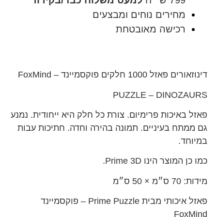
799 ש׳׳ח
למעט משלוח כבד/בקירור
מחירים נוחים ומבצעים
רכישה מאובטחת
דינוזאורים פאזל 1000 חלקים פוקסמיינד – FoxMind
PUZZLE – DINOZAURS
פאזל באיכות פרימיום.
צורת כל חלק היא ייחודית.
נמנע
גם ממתח בעיניים.
תמונה בהירה וחדה.
חתיכות עבות
במיוחד.
כמו כן המוצר הינו Prime 3D.
מידות:
70
ס״מ ×
50
ס״מ
פאזל איכותי מבית
Prime
Puzzle – פוקסמיינד
FoxMind