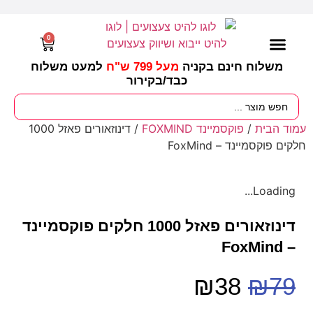
0
משלוח חינם בקניה
מעל 799 ש"ח
למעט משלוח
כבד/
בקירור
מסיבות וימי הולדת
ציוד לגננות
עונות / חגים ומועדים
עמוד הבית
/
פוקסמיינד FOXMIND
/ דינוזאורים פאזל 1000
חלקים פוקסמיינד – FoxMind
Loading...
דינוזאורים פאזל 1000 חלקים פוקסמיינד
– FoxMind
₪
38
₪
79