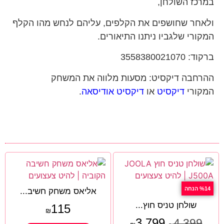
במרכז השולחן,
ולאחר שחושפים את הקלפים, עליהם לנחש מהו הקלף
המקורי שלגביו ניתנו התיאורים.
ברקוד: 3558380021070
ההרחבה דיקסיט: מסעות מלווה את המשחק
המקורי
דיקסיט
או
דיקסיט אודיסאה
.
%14 הנחה
אליאס משחק חשיב...
שולחן טניס חוץ...
115
₪
3,799
4,399