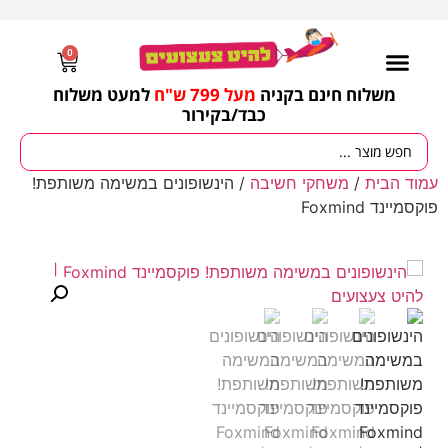
0
משלוח חינם בקניה
מעל 799 ש"ח
למעט משלוח
כבד/
בקירור
מסיבות וימי הולדת
ציוד לגננות
עונות / חגים ומועדים
עמוד הבית
/
משחקי חשיבה
/ הינשופונים במשימה משותפת!
פוקסמיינד Foxmind