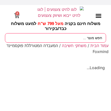
0
משלוח חינם בקניה
מעל 799 ש"ח
למעט משלוח
כבד/
בקירור
מסיבות וימי הולדת
ציוד לגננות
עונות / חגים ומועדים
עמוד הבית
/
משחקי חשיבה
/ המעבדה המטורללת פוקסמיינד
Foxmind
Loading...