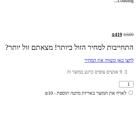
Loading...
המחיר
המחיר
₪
419
₪
600
המקורי
הנוכחי
היה:
הוא:
התחייבות למחיר הזול ביותר! מצאתם זול יותר?
₪419.
₪600.
לחצו כאן ונשווה את המחיר
9
אנשים צופים כרגע במוצר זה
כמות
של
לארוז את המוצר באריזת מתנה תוספת -
10
₪
12
המרתף
אמרלד
ריזלינג
/
מוסקט
יקבי
ירושלים