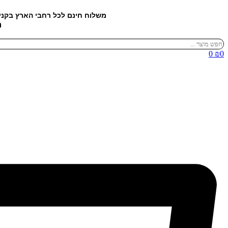
דלג
משלוח חינם לכל רחבי הארץ בקנ
לתוכן
מ
Search
...
0
₪
0