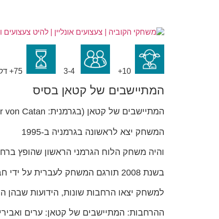
10+
3-4
75+ דק’
המתיישבים של קטאן בסיס
המתיישבים של קטאן (בגרמנית: Die Siedler von Catan) הוא משחק קופסה רב משתתפים שתוכנן על ידי קלאוס טויבר.
המשחק יצא לראשונה בגרמניה ב-1995
והיה משחק הלוח הגרמני הראשון שהופץ ברחבי
בשנת 2008 תורגם המשחק לעברית על ידי חברת "הקוביה".
למשחק יצאו הרחבות שונות, הידועות שבהן הן 
ההרחבות: המתיישבים של קטאן: ערים ואבירים 