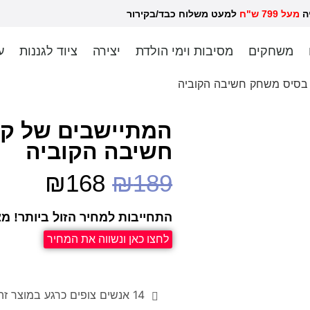
יה
מעל 799 ש"ח
למעט משלוח כבד/בקירור לכל ש
משחקים
מסיבות וימי הולדת
יצירה
ציוד לגננות
ע
בסיס משחק חשיבה הקוביה
המתיישבים של ק
חשיבה הקוביה
₪
168
₪
189
התחייבות למחיר הזול ביותר! מצ
לחצו כאן ונשווה את המחיר
14
אנשים צופים כרגע במוצר זה