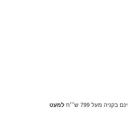
ניה מעל 799 ש׳׳ח
למעט