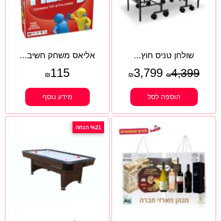
שולחן טניס חוץ...
אליאס משחק חשיב...
115
3,799
4,399
₪
₪
₪
הוספה לסל
מידע נוסף
%21 הנחה