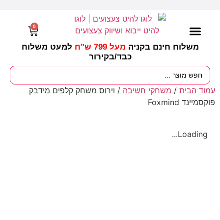
0
משלוח חינם בקניה
מעל 799 ש"ח
למעט משלוח
כבד/
בקירור
מסיבות וימי הולדת
ציוד לגננות
עונות / חגים ומועדים
עמוד הבית
/
משחקי חשיבה
/ וירוס משחק קלפים מידבק
פוקסמיינד Foxmind
Loading...