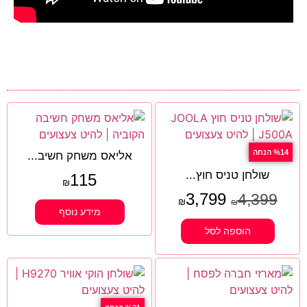
%14 הנחה
אליאס משחק חשיב...
שולחן טניס חוץ...
115
₪
3,799
4,399
₪
₪
מידע נוסף
הוספה לסל