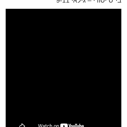
בי"ס יסודי – גילאי 9-11