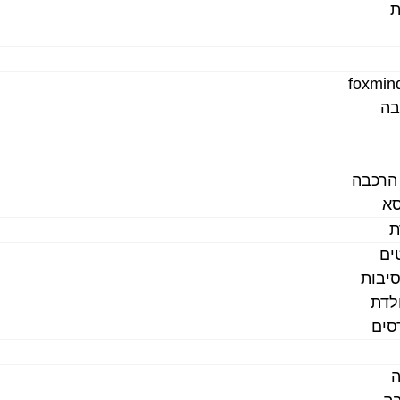
ת
בה
 הרכבה
סא
ת
ים
סיבות
ולדת
סים
ה