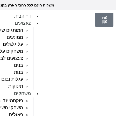
משלוח חינם לכל רחבי הארץ בקנ
דף הבית
₪
0
0
צעצועים
המותגים שלנ
ממונעים
על גלגלים
משחקים על
צעצועים לבי
בנים
בנות
עגלות ובובו
תינוקות
משחקים
פוקסמיינד foxmind
משחקי חשי
פאזלים