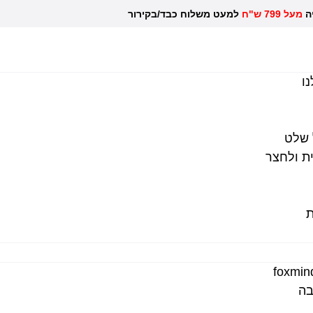
יה
מעל 799 ש"ח
למעט משלוח כבד/בקירור לכל ש
ו
 שלט
ת ולחצר
ת
בה