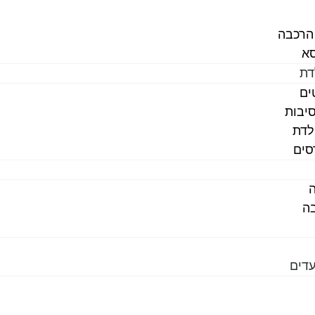
הרכבה
א
דת
ים
יבות
לדת
סים
ה
בה
עדים