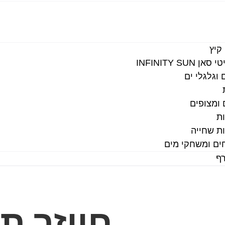
קיץ
ן INFINITY SUN
 וגלגלי ים
 ומצופים
ת
ת שחייה
ם ומשחקי מים
רף
חייזר ת