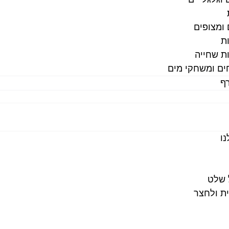
 ומצופים
ת
ת שחייה
ם ומשחקי מים
ף
ו
 שלט
ת ולחצר