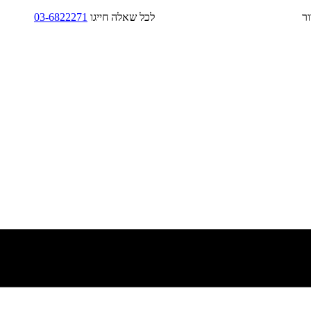
בד/בקירור לכל שאלה חייגו
03-6822271