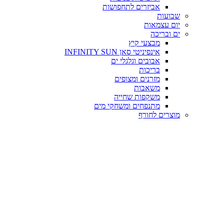
אביזרים לתחפושות
שבועות
יום עצמאות
ים ובריכה
מבצעי קיץ
אינפיניטי סאן INFINITY SUN
אבובים וגלגלי ים
בריכות
מזרנים ומצופים
משאבות
משקפות שחייה
מתנפחים ומשחקי מים
מוצרים לחורף