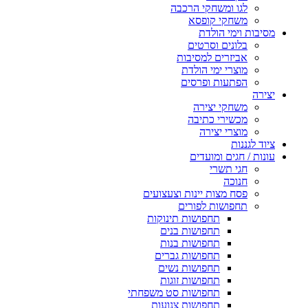
לגו ומשחקי הרכבה
משחקי קופסא
מסיבות וימי הולדת
בלונים וסרטים
אביזרים למסיבות
מוצרי ימי הולדת
הפתעות ופרסים
יצירה
משחקי יצירה
מכשירי כתיבה
מוצרי יצירה
ציוד לגננות
עונות / חגים ומועדים
חגי תשרי
חנוכה
פסח מצות יינות וצעצועים
תחפושות לפורים
תחפושות תינוקות
תחפושות בנים
תחפושות בנות
תחפושות גברים
תחפושות נשים
תחפושות זוגות
תחפושות סט משפחתי
תחפושות צנועות