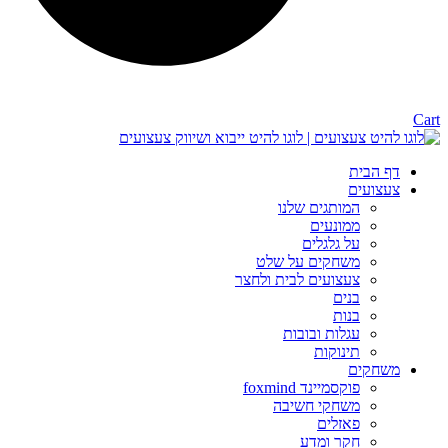
Cart
דף הבית
צעצועים
המותגים שלנו
ממונעים
על גלגלים
משחקים על שלט
צעצועים לבית ולחצר
בנים
בנות
עגלות ובובות
תינוקות
משחקים
פוקסמיינד foxmind
משחקי חשיבה
פאזלים
חקר ומדע