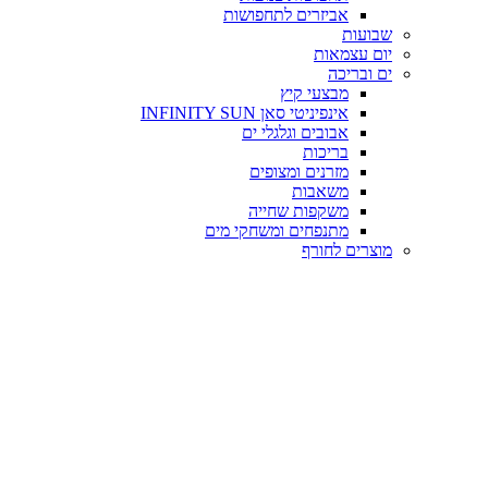
אביזרים לתחפושות
שבועות
יום עצמאות
ים ובריכה
מבצעי קיץ
אינפיניטי סאן INFINITY SUN
אבובים וגלגלי ים
בריכות
מזרנים ומצופים
משאבות
משקפות שחייה
מתנפחים ומשחקי מים
מוצרים לחורף