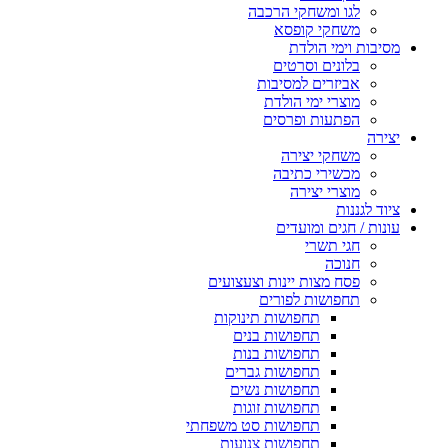
לגו ומשחקי הרכבה
משחקי קופסא
מסיבות וימי הולדת
בלונים וסרטים
אביזרים למסיבות
מוצרי ימי הולדת
הפתעות ופרסים
יצירה
משחקי יצירה
מכשירי כתיבה
מוצרי יצירה
ציוד לגננות
עונות / חגים ומועדים
חגי תשרי
חנוכה
פסח מצות יינות וצעצועים
תחפושות לפורים
תחפושות תינוקות
תחפושות בנים
תחפושות בנות
תחפושות גברים
תחפושות נשים
תחפושות זוגות
תחפושות סט משפחתי
תחפושות צנועות