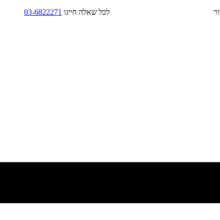
בד/בקירור לכל שאלה חייגו
03-6822271