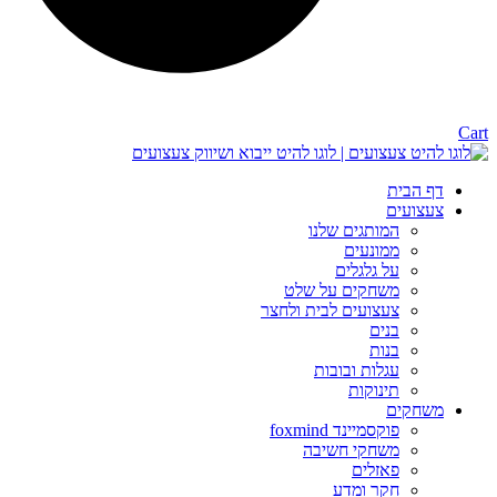
Cart
דף הבית
צעצועים
המותגים שלנו
ממונעים
על גלגלים
משחקים על שלט
צעצועים לבית ולחצר
בנים
בנות
עגלות ובובות
תינוקות
משחקים
פוקסמיינד foxmind
משחקי חשיבה
פאזלים
חקר ומדע