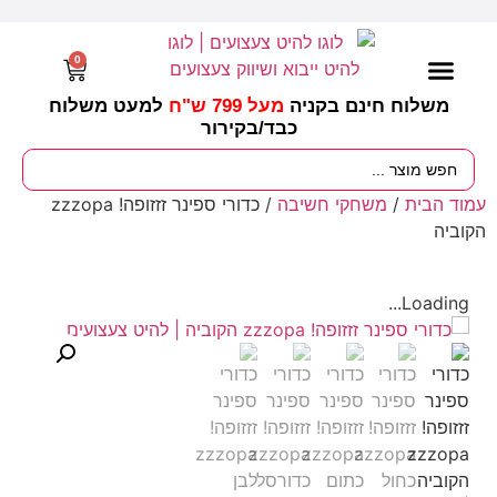
0
משלוח חינם בקניה
מעל 799 ש"ח
למעט משלוח
כבד/
בקירור
מסיבות וימי הולדת
ציוד לגננות
עונות / חגים ומועדים
עמוד הבית
/
משחקי חשיבה
/ כדורי ספינר זזזופה! zzzopa
הקוביה
Loading...