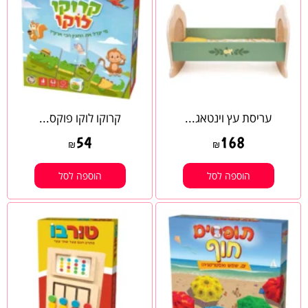
עריסת עץ וינטאג...
קרוקו לוקו פוקס...
54
168
₪
₪
הוספה לסל
הוספה לסל