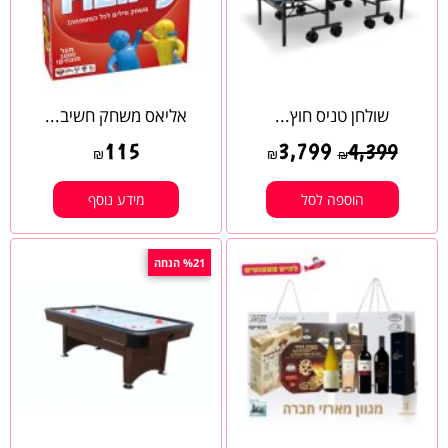
שולחן טניס חוץ...
אליאס משחק חשיב...
115
3,799
4,399
₪
₪
₪
הוספה לסל
מידע נוסף
%21 הנחה