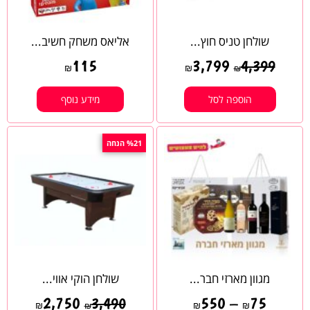
שולחן טניס חוץ...
אליאס משחק חשיב...
115
3,799
4,399
₪
₪
₪
הוספה לסל
מידע נוסף
%21 הנחה
מגוון מארזי חבר...
שולחן הוקי אווי...
2,750
550
–
75
3,490
₪
₪
₪
₪