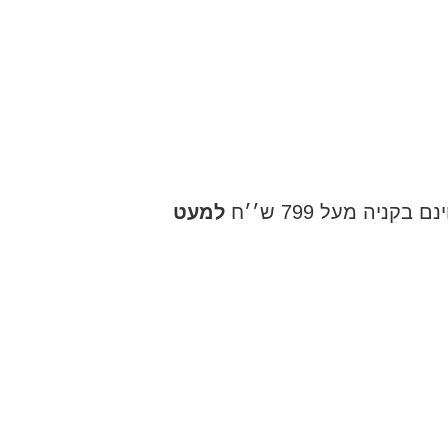
ניה מעל 799 ש׳׳ח
למעט