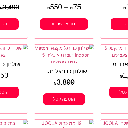
550
–
75
3,490
₪
₪
₪
₪
וסף
בחר אפשרויות
הוספ
ארד מ...
שולחן כדורג
שולחן כדורגל מק...
850
1
₪
3,899
₪
לסל
הוספ
הוספה לסל