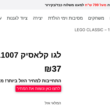
יה
מעל 799 ש"ח
למעט משלוח כבד/בקירור לכל ש
משחקים
מסיבות וימי הולדת
יצירה
ציוד לגננות
ע
לגו קלאסיק 11007 – LEGO CLASSIC
₪
37
התחייבות למחיר הזול ביותר! מצ
לחצו כאן ונשווה את המחיר
המלאי אזל