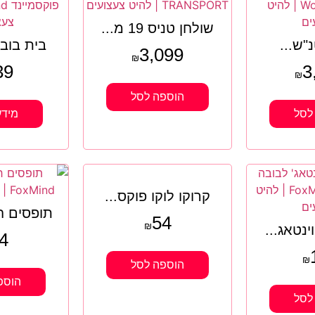
שולחן טניס 19 מ...
"ש...
בית בובו
3,099
₪
39
3
₪
הוספה לסל
לסל
מידע
קרוקו לוקו פוקס...
תופסים חו
54
₪
ינטאג...
4
₪
הוספה לסל
הוספ
לסל