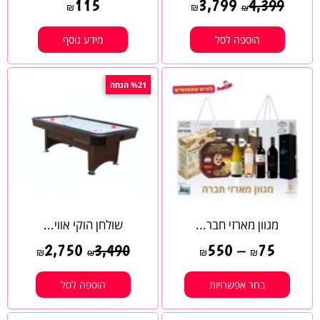
115
3,799
4,399
₪
₪
₪
הוספה לסל
מידע נוסף
%21 הנחה
מגוון מארזי חבר...
שולחן הוקי אווי...
2,750
550
–
75
3,490
₪
₪
₪
₪
בחר אפשרויות
הוספה לסל