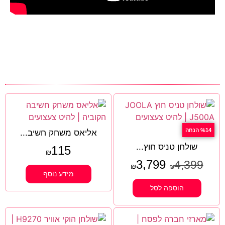
%14 הנחה
אליאס משחק חשיב...
שולחן טניס חוץ...
115
₪
3,799
4,399
₪
₪
מידע נוסף
הוספה לסל