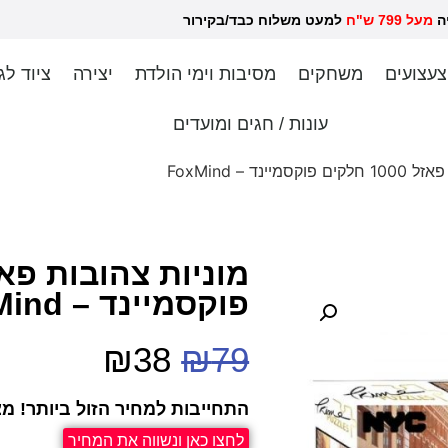
יה
מעל 799 ש"ח
למעט משלוח כבד/בקירור לכל ש
צעצועים
משחקים
מסיבות וימי הולדת
יצירה
ציוד לג
עונות / חגים ומועדים
ינד – FoxMind
פוקסמיינד – FoxMind
₪
38
₪
79
התחייבות למחיר הזול ביותר! מצ
לחצו כאן ונשווה את המחיר