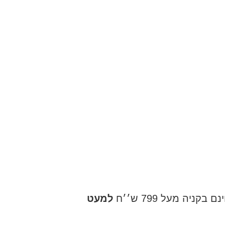
ניה מעל 799 ש׳׳ח
למעט