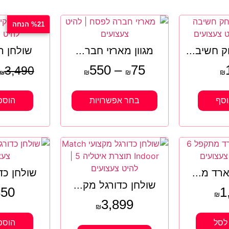
%21 הנחה
 חשיב...
מגוון מארזי חבר...
שולחן הו
550
–
75
3,490
₪
₪
₪
₪
וסף
בחר אפשרויות
הוספ
ארד מ...
שולחן כדורג
שולחן כדורגל מק...
850
1
₪
3,899
₪
לסל
הוספ