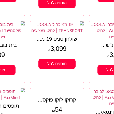
הוספה לסל
שולחן טניס 19 מ...
"ש...
בית בובו
3,099
₪
39
3
₪
הוספה לסל
לסל
מידע
קרוקו לוקו פוקס...
תופסים חו
54
₪
ינטאג...