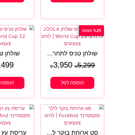
%25 הנחה
שולחן טניס לתחר...
שולחן טנ
,499
3,950
5,299
₪
₪
הוספה לסל
הוספה 
סט ארוחת בוקר ל...
עריסת עץ ו