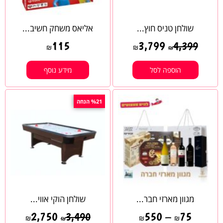
שולחן טניס חוץ...
אליאס משחק חשיב...
115
3,799
4,399
₪
₪
₪
הוספה לסל
מידע נוסף
%21 הנחה
מגוון מארזי חבר...
שולחן הוקי אווי...
2,750
550
–
75
3,490
₪
₪
₪
₪