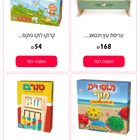
עריסת עץ וינטאג...
קרוקו לוקו פוקס...
54
168
₪
₪
הוספה לסל
הוספה לסל