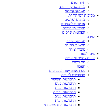
חקר ומדע
לגו ומשחקי הרכבה
משחקי קופסא
מסיבות וימי הולדת
בלונים וסרטים
אביזרים למסיבות
מוצרי ימי הולדת
הפתעות ופרסים
יצירה
משחקי יצירה
מכשירי כתיבה
מוצרי יצירה
ציוד לגננות
עונות / חגים ומועדים
חגי תשרי
חנוכה
פסח מצות יינות וצעצועים
תחפושות לפורים
תחפושות תינוקות
תחפושות בנים
תחפושות בנות
תחפושות גברים
תחפושות נשים
תחפושות זוגות
תחפושות סט משפחתי