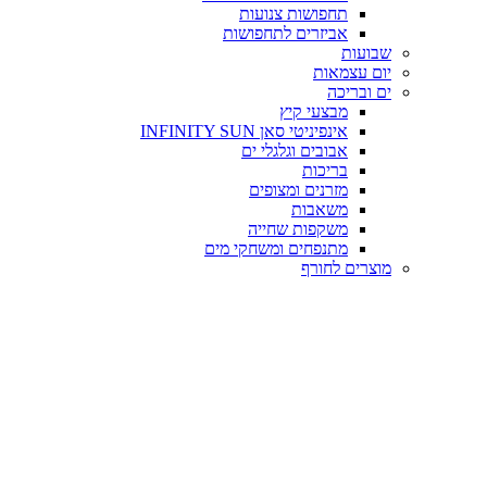
תחפושות צנועות
אביזרים לתחפושות
שבועות
יום עצמאות
ים ובריכה
מבצעי קיץ
אינפיניטי סאן INFINITY SUN
אבובים וגלגלי ים
בריכות
מזרנים ומצופים
משאבות
משקפות שחייה
מתנפחים ומשחקי מים
מוצרים לחורף