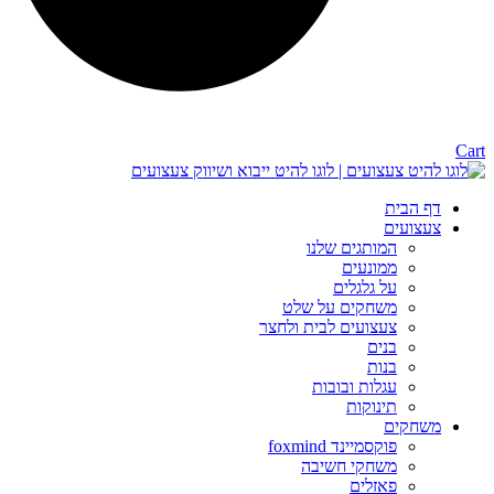
Cart
דף הבית
צעצועים
המותגים שלנו
ממונעים
על גלגלים
משחקים על שלט
צעצועים לבית ולחצר
בנים
בנות
עגלות ובובות
תינוקות
משחקים
פוקסמיינד foxmind
משחקי חשיבה
פאזלים