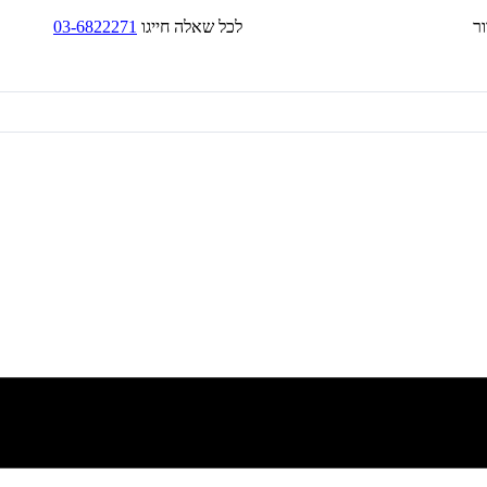
בד/בקירור לכל שאלה חייגו
03-6822271