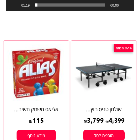
01:19
00:00
%14 הנחה
שולחן טניס חוץ...
אליאס משחק חשיב...
115
3,799
4,399
₪
₪
₪
הוספה לסל
מידע נוסף