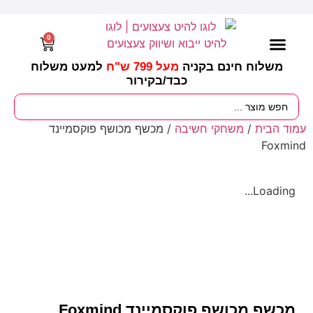
0
משלוח חינם בקניה
מעל 799 ש"ח
למעט משלוח
כבד/
בקירור
מסיבות וימי הולדת
ציוד לגננות
עונות / חגים ומועדים
עמוד הבית
/
משחקי חשיבה
/ מכשף מכושף פוקסמיינד
Foxmind
Loading...
מכשף מכושף פוקסמיינד Foxmind