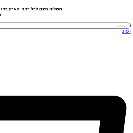
דלג
משלוח חינם לכל רחבי הארץ בקנ
לתוכן
מ
Search
...
0
₪
0