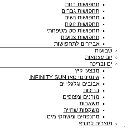
תחפושות בנות
תחפושות גברים
תחפושות נשים
תחפושות זוגות
תחפושות סט משפחתי
תחפושות צנועות
אביזרים לתחפושות
שבועות
יום עצמאות
ים ובריכה
מבצעי קיץ
אינפיניטי סאן INFINITY SUN
אבובים וגלגלי ים
בריכות
מזרנים ומצופים
משאבות
משקפות שחייה
מתנפחים ומשחקי מים
מוצרים לחורף