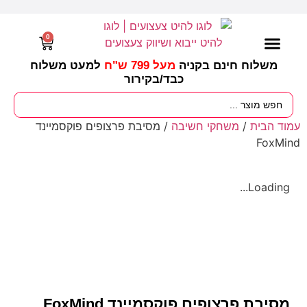
0
משלוח חינם בקניה
מעל 799 ש"ח
למעט משלוח
כבד/
בקירור
מסיבות וימי הולדת
ציוד לגננות
עונות / חגים ומועדים
עמוד הבית
/
משחקי חשיבה
/ מסיבת פרצופים פוקסמיינד
FoxMind
Loading...
מסיבת פרצופים פוקסמיינד FoxMind